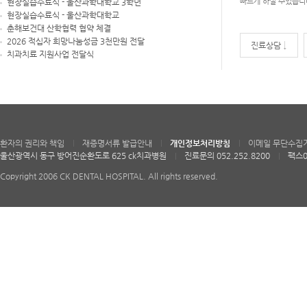
빠르게 하실 수있습니
현장실습수료식 - 울산과학대학교 3학년
현장실습수료식 - 울산과학대학교
춘해보건대 산학협력 협약 체결
2026 적십자 희망나눔성금 3천만원 전달
진료상담 ↓
치과치료 지원사업 전달식
환자의 권리와 책임
재증명서류 발급안내
개인정보처리방침
이메일 무단수집
울산광역시 동구 방어진순환도로 625 ck치과병원
진료문의 052.252.8200
팩스0
Copyright 2006 CK DENTAL HOSPITAL. All rights reserved.