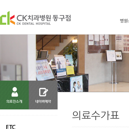
병원
의료진소개
네이버예약
서브메뉴 건너 뛰기
의료수가표
ETC